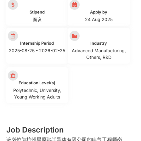
Stipend
Apply by
面议
24 Aug 2025
Internship Period
Industry
2025-08-25 - 2026-02-25
Advanced Manufacturing
,
Others
,
R&D
Education Level(s)
Polytechnic
,
University
,
Young Working Adults
Job Description
该岗位为杭州星原驰半导体有限公司的电气工程师岗