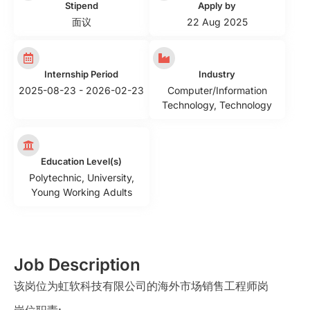
Stipend
Apply by
面议
22 Aug 2025
Internship Period
Industry
2025-08-23 - 2026-02-23
Computer/Information
Technology
,
Technology
Education Level(s)
Polytechnic
,
University
,
Young Working Adults
Job Description
该岗位为虹软科技有限公司的海外市场销售工程师岗
岗位职责: